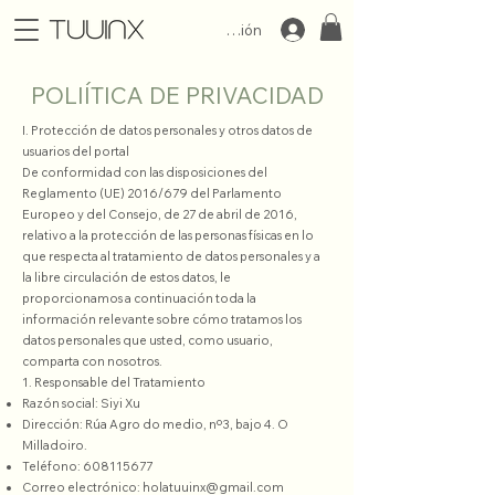
Iniciar Sesión
POLIÍTICA DE PRIVACIDAD
I. Protección de datos personales y otros datos de
usuarios del portal
De conformidad con las disposiciones del
Reglamento (UE) 2016/679 del Parlamento
Europeo y del Consejo, de 27 de abril de 2016,
relativo a la protección de las personas físicas en lo
que respecta al tratamiento de datos personales y a
la libre circulación de estos datos, le
proporcionamos a continuación toda la
información relevante sobre cómo tratamos los
datos personales que usted, como usuario,
comparta con nosotros.
1. Responsable del Tratamiento
Razón social: Siyi Xu
Dirección: Rúa Agro do medio, nº3, bajo 4. O
Milladoiro.
Teléfono:
608115677
Correo electrónico:
holatuuinx@gmail.com