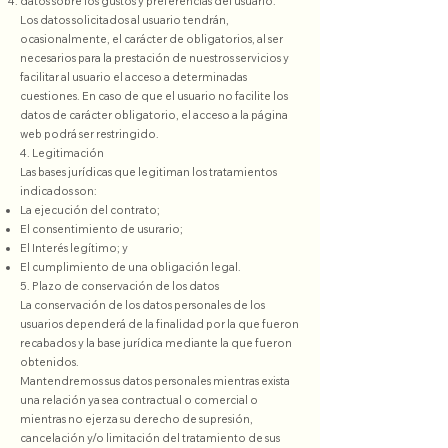
datos sobre los gustos y preferencias del usuario.
Los datos solicitados al usuario tendrán,
ocasionalmente, el carácter de obligatorios, al ser
necesarios para la prestación de nuestros servicios y
facilitar al usuario el acceso a determinadas
cuestiones. En caso de que el usuario no facilite los
datos de carácter obligatorio, el acceso a la página
web podrá ser restringido.
4. Legitimación
Las bases jurídicas que legitiman los tratamientos
indicados son:
La ejecución del contrato;
El consentimiento de usurario;
El Interés legítimo; y
El cumplimiento de una obligación legal.
5. Plazo de conservación de los datos
La conservación de los datos personales de los
usuarios dependerá de la finalidad por la que fueron
recabados y la base jurídica mediante la que fueron
obtenidos.
Mantendremos sus datos personales mientras exista
una relación ya sea contractual o comercial o
mientras no ejerza su derecho de supresión,
cancelación y/o limitación del tratamiento de sus