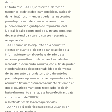
datos.
En todo caso TUUINX, se reserva el derecho a
mantener los datos debidamente bloqueados, sin
darle ningún uso, mientras puedan ser necesarios
para el ejercicio o defensa de reclamaciones o
pueda derivarse algún tipo de responsabilidad
judicial, legal o contractual de su tratamiento, que
deba ser atendida y para lo cual sea necesaria su
recuperación.
TUUINX cumplirá lo dispuesto en la normativa
vigente en cuanto al deber de cancelación de la
información personal que haya dejado de ser
necesaria para el fin o los fines para los cuales fue
recabada, bloqueando la misma, con el fin de poder
atender a las posibles responsabilidades derivadas
del tratamiento de los datos, y sólo durante los
plazos de prescripción de dichas responsabilidades.
Así mismo trataremos sus datos durante el tiempo en
que el usuario se mantenga registrado (es decir,
hasta el momento en el que se haga efectiva su baja
como usuario de TUUINX).
6. Destinatarios de los datos personales
TUUINX podrá ceder los datos de sus usuarios, en
caso de ser necesario, a: