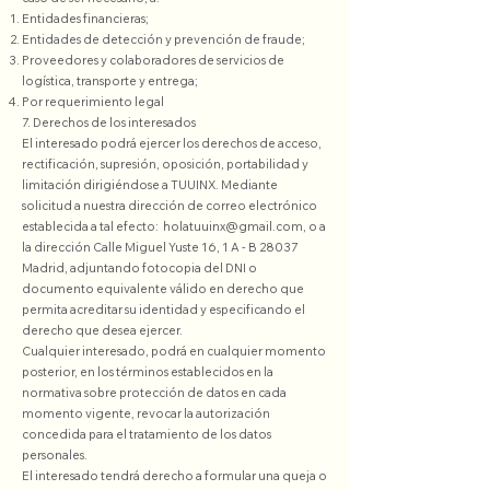
Entidades financieras;
Entidades de detección y prevención de fraude;
Proveedores y colaboradores de servicios de
logística, transporte y entrega;
Por requerimiento legal
7. Derechos de los interesados
El interesado podrá ejercer los derechos de acceso,
rectificación, supresión, oposición, portabilidad y
limitación dirigiéndose a TUUINX. Mediante
solicitud a nuestra dirección de correo electrónico
establecida a tal efecto:
holatuuinx@gmail.com
, o a
la dirección Calle Miguel Yuste 16, 1 A - B 28037
Madrid, adjuntando fotocopia del DNI o
documento equivalente válido en derecho que
permita acreditar su identidad y especificando el
derecho que desea ejercer.
Cualquier interesado, podrá en cualquier momento
posterior, en los términos establecidos en la
normativa sobre protección de datos en cada
momento vigente, revocar la autorización
concedida para el tratamiento de los datos
personales.
El interesado tendrá derecho a formular una queja o