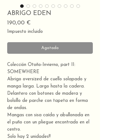
ABRIGO EDEN
Precio
190,00 €
Impuesto incluido
Agotado
Colección Otoño-Invierno, part II:
SOMEWHERE
Abrigo oversized de cuello solapado y
manga larga. Largo hasta la cadera.
Delantero con botones de madera y
bolsillo de parche con tapeta en forma
de ondas.
Mangas con sisa caída y abullonada en
el puño con un pliegue encontrado en el
centro.
Solo hay 2 unidades!!