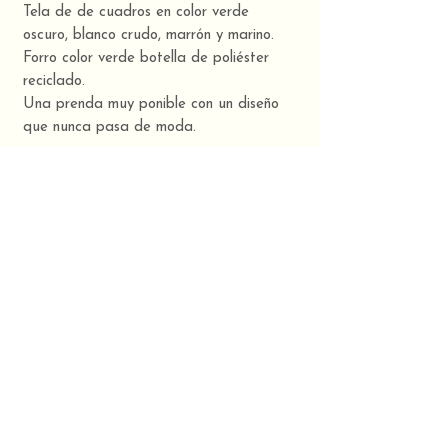
Tela de de cuadros en color verde
oscuro, blanco crudo, marrón y marino.
Forro color verde botella de poliéster
reciclado.
Una prenda muy ponible con un diseño
que nunca pasa de moda.
TUUINX, it´s yoU, it´s Unique.
Moda sostenible y artesanal hecha en
Galicia. 🍀❤️
Composición
Tela: 100% lana
Forro: 100% poliéster reciclado
CONTACTO
TUUINX STUDIO: