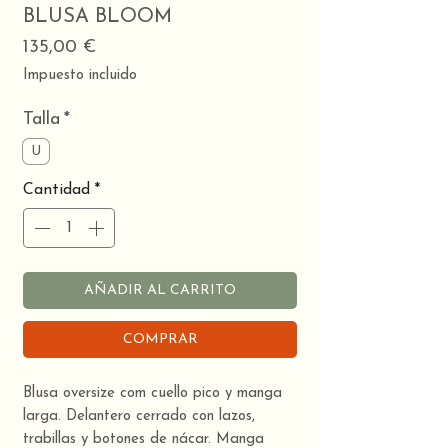
BLUSA BLOOM
Precio
135,00 €
Impuesto incluido
Talla
*
U
Cantidad
*
AÑADIR AL CARRITO
COMPRAR
Blusa oversize com cuello pico y manga
larga. Delantero cerrado con lazos,
trabillas y botones de nácar. Manga