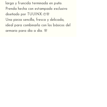
larga y fruncida terminada en puño.
Prenda hecha con estampado exclusivo
diseñado por TUUINX.🎨🌸
Una pieza sencilla, fresca y delicada,
ideal para combinarla con los básicos del
armario para día a día. 🌸
TUUINX, Art & Design 🍀
Composición
100% algodón orgánico
Estampado BLOOM
Este nuevo estampado está inspirado en
la naturaleza, en la pintura de Lawrence
Alma-Tadema, llena de vida, colores
alegres y motivos naturales
que representan el esplendor y el aire
fragante de la primavera. 🌸🍀🐇🌼🦢