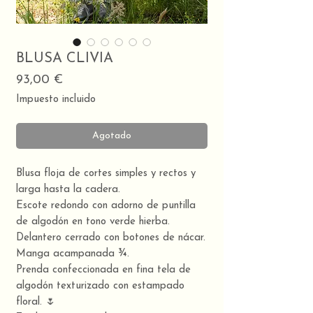
BLUSA CLIVIA
Precio
93,00 €
Impuesto incluido
Agotado
Blusa floja de cortes simples y rectos y
larga hasta la cadera.
Escote redondo con adorno de puntilla
de algodón en tono verde hierba.
Delantero cerrado con botones de nácar.
Manga acampanada ¾.
Prenda confeccionada en fina tela de
algodón texturizado con estampado
floral. 🌷