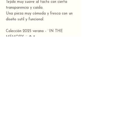
Tejido muy suave al tacto con cierta
transparencia y caída.
Una pieza muy cómoda y fresca con un
diseño sutil y funcional.
Colección 2025 verano - ¨IN THE
MEMORY...¨ 🍀🌷
TUUINX, Art &
Design
Slow fashion made in Galicia. 🍀
Composición
100% algodón
CONTACTO
TUUINX STUDIO: