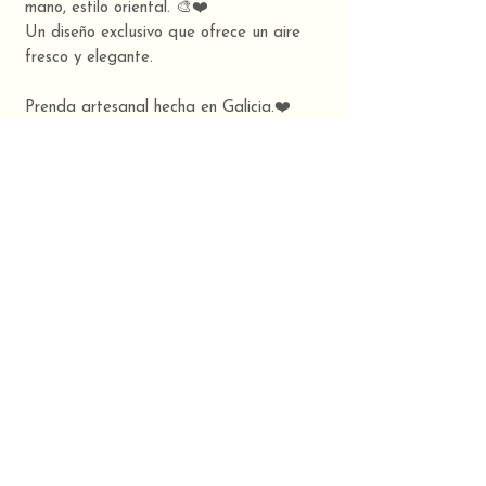
mano, estilo oriental. 🎨❤️
Un diseño exclusivo que ofrece un aire
fresco y elegante.
Prenda artesanal hecha en Galicia.❤️
TUUINX, Art & Design
Colección 2026 verano: -¨SERENITY¨-
Composición
35% lino, 65% algodón
CONTACTO
TUUINX STUDIO:
TLF/Whatsapp:
630 32 30 03
​Rúa Agro da Magdalena,
O Milladoiro, Ames.
Correo:
holatuuinx@gmail.com
15895
Términos y Condiciones
SíG
UENOS EN