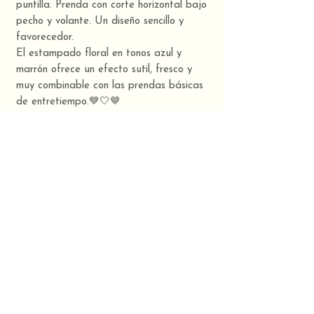
puntilla. Prenda con corte horizontal bajo
pecho y volante. Un diseño sencillo y
favorecedor.
El estampado floral en tonos azul y
marrón ofrece un efecto sutil, fresco y
muy combinable con las prendas básicas
de entretiempo.💙🤍🤎
Moda sostenible hecha en Galicia. 💙
TUUINX, it´s yoU, it´s Unique.
Composición
100% algodón