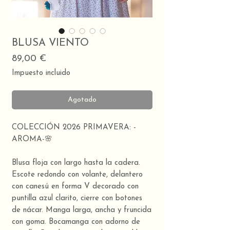
BLUSA VIENTO
Precio
89,00 €
Impuesto incluido
Agotado
COLECCIÓN 2026 PRIMAVERA: -
AROMA-🌸
Blusa floja con largo hasta la cadera.
Escote redondo con volante, delantero
con canesú en forma V decorado con
puntilla azul clarito, cierre con botones
de nácar. Manga larga, ancha y fruncida
con goma. Bocamanga con adorno de