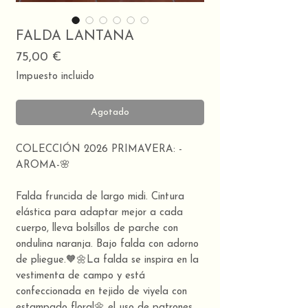
FALDA LANTANA
Precio
75,00 €
Impuesto incluido
Agotado
COLECCIÓN 2026 PRIMAVERA: -
AROMA-🌸
Falda fruncida de largo midi. Cintura
elástica para adaptar mejor a cada
cuerpo, lleva bolsillos de parche con
ondulina naranja. Bajo falda con adorno
de pliegue.🧡🌼La falda se inspira en la
vestimenta de campo y está
confeccionada en tejido de viyela con
estampado floral🌼 el uso de patrones