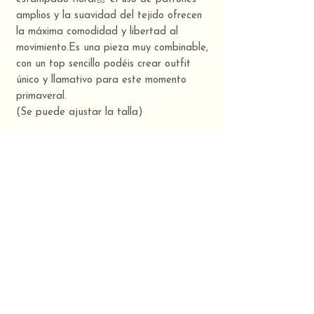
amplios y la suavidad del tejido ofrecen
la máxima comodidad y libertad al
movimiento.Es una pieza muy combinable,
con un top sencillo podéis crear outfit
único y llamativo para este momento
primaveral.
(Se puede ajustar la talla)
Moda sostenible y artesanal hecha en
Galicia. 🌼🧡
TUUINX, Art & Design
Composición
Tela viyela: 100% algodón