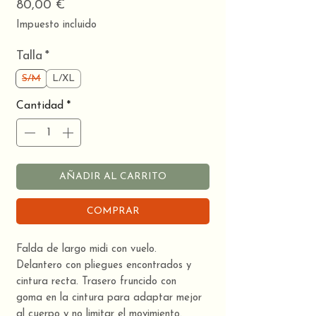
Precio
80,00 €
Impuesto incluido
Talla
*
S/M
L/XL
Cantidad
*
AÑADIR AL CARRITO
COMPRAR
Falda de largo midi con vuelo.
Delantero con pliegues encontrados y
cintura recta. Trasero fruncido con
goma en la cintura para adaptar mejor
al cuerpo y no limitar el movimiento.