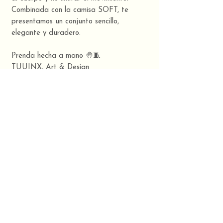
Combinada con la camisa SOFT, te
presentamos un conjunto sencillo,
elegante y duradero.
Prenda hecha a mano 🤚🧵
TUUINX, Art & Design
TUUINX 2025 OTOÑO- INVIERNO
PART I - ¨STILL-LIFE¨
Composición
Tela: popelín 100% algodón
CONTACTO
TUUINX STUDIO:
TLF/Whatsapp:
630 32 30 03
​Rúa Agro da Magdalena,