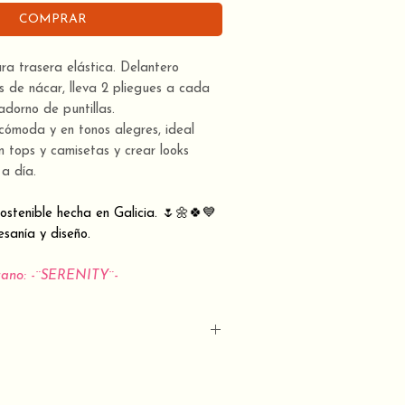
COMPRAR
ura trasera elástica. Delantero
 de nácar, lleva 2 pliegues a cada
 adorno de puntillas.
 cómoda y en tonos alegres, ideal
 tops y camisetas y crear looks
a día.
stenible hecha en Galicia. 🌷🌼🍀💙
sanía y diseño.
rano: -¨SERENITY¨-