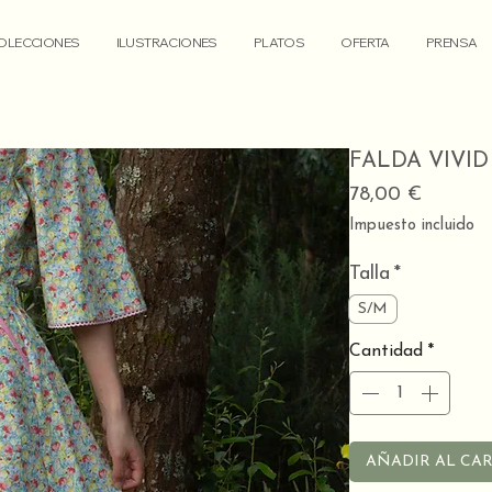
OLECCIONES
ILUSTRACIONES
PLATOS
OFERTA
PRENSA
FALDA VIVID
Precio
78,00 €
Impuesto incluido
Talla
*
S/M
Cantidad
*
AÑADIR AL CA