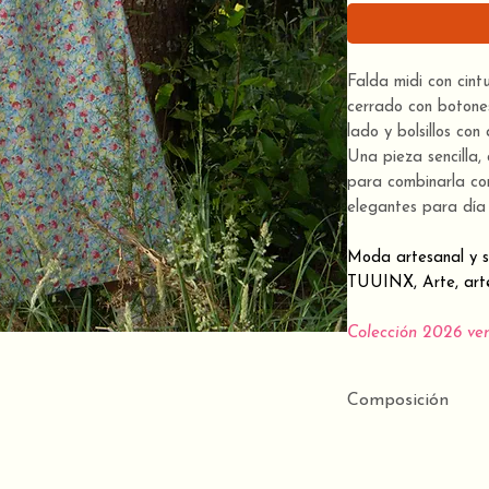
Falda midi con cint
cerrado con botones
lado y bolsillos con
Una pieza sencilla,
para combinarla con
elegantes para día 
Moda artesanal y so
TUUINX, Arte, arte
Colección 2026 ve
Composición
100% algodón