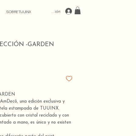
Iniciar Sesión
SOBRE TUUINX
ECCIÓN -GARDEN
-GARDEN
 AmDecô, una edición exclusiva y
n tela estampada de TUUINX.
ubierto con cristal reciclado y con
ntado a mano, es único y no existen