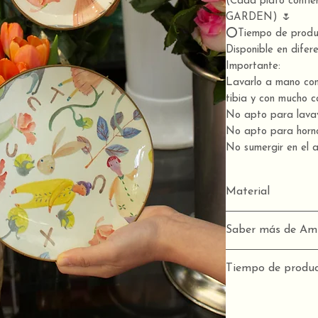
(Cada plato contien
GARDEN) 🌷
⭕️Tiempo de prod
Disponible en dife
Importante:
Lavarlo a mano con
tibia y con mucho c
No apto para lavava
No apto para horn
No sumergir en el 
Material
Cristal reciclado,
Saber más de A
orgánico
Instagram:
@AmDe
Tiempo de produc
2-3 SEMANAS