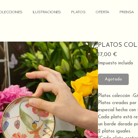
OLECCIONES
ILUSTRACIONES
PLATOS
OFERTA
PRENSA
PLATOS COL
Precio
17,00 €
Impuesto incluido
Agotado
Platos colección 
Platos creados por
especial hecha co
Cada plato está rec
un borde dorado pi
2 platos iguales.