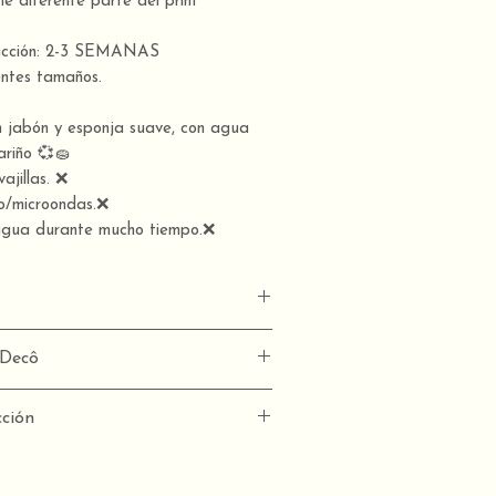
e diferente parte del print
ucción: 2-3 SEMANAS
rentes tamaños.
 jabón y esponja suave, con agua
ariño 💞🧽
jillas. ❌
o/microondas.❌
agua durante mucho tiempo.❌
 tela estampada 100% algodón
mDecô
cô
ción