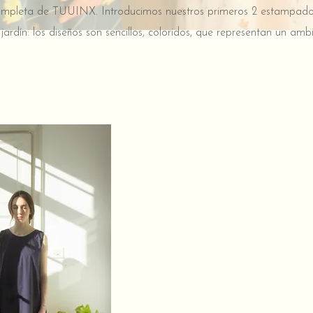
ompleta de TUUINX. Introducimos nuestros primeros 2 estampados
rdín: los diseños son sencillos, coloridos, que representan un ambi