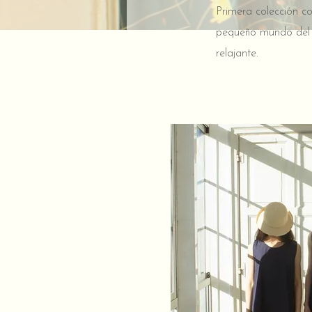
Primera colección c
pequeño mundo del ja
relajante.