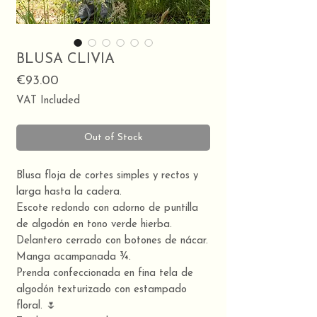
BLUSA CLIVIA
Price
€93.00
VAT Included
Out of Stock
Blusa floja de cortes simples y rectos y
larga hasta la cadera.
Escote redondo con adorno de puntilla
de algodón en tono verde hierba.
Delantero cerrado con botones de nácar.
Manga acampanada ¾.
Prenda confeccionada en fina tela de
algodón texturizado con estampado
floral. 🌷