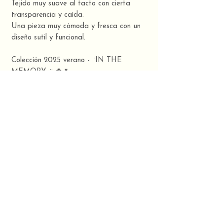
Tejido muy suave al tacto con cierta
transparencia y caída.
Una pieza muy cómoda y fresca con un
diseño sutil y funcional.
Colección 2025 verano - ¨IN THE
MEMORY...¨ 🍀🌷
TUUINX, Art &
Design
Slow fashion made in Galicia. 🍀
Composición
100% algodón
CONTACT
TUUINX STUDIO: