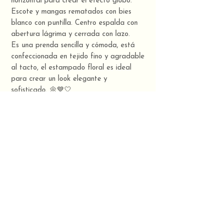
horizontal para crear el efecto globo.
Escote y mangas rematados con bies
blanco con puntilla. Centro espalda con
abertura lágrima y cerrada con lazo.
Es una prenda sencilla y cómoda, está
confeccionada en tejido fino y agradable
al tacto, el estampado floral es ideal
para crear un look elegante y
sofisticado. 🌼💙🤍
Moda sostenible en Galicia. 🌼
TUUINX, Art & Design
Composición
Tela popelín: 100% algodón