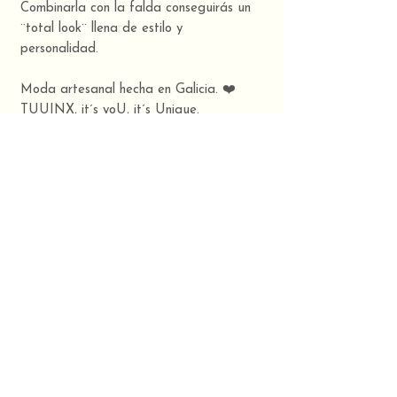
Combinarla con la falda conseguirás un
¨total look¨ llena de estilo y
personalidad.
Moda artesanal hecha en Galicia. ❤️
TUUINX, it´s yoU, it´s Unique.
Colección 2026 verano: -¨SERENITY¨-
Composición
65% algodón, 35% lino
CONTACT
TUUINX STUDIO:
Telephone
630 32 30 03
​Rúa Agro da Magdalena,
O Milladoiro, Ames. A
Email:
holatuuinx@gmail.com