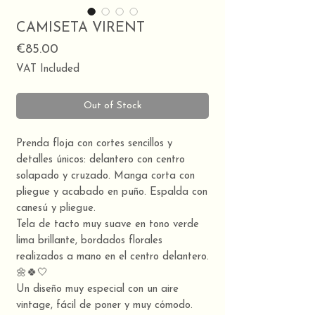
CAMISETA VIRENT
Price
€85.00
VAT Included
Out of Stock
Prenda floja con cortes sencillos y
detalles únicos: delantero con centro
solapado y cruzado. Manga corta con
pliegue y acabado en puño. Espalda con
canesú y pliegue.
Tela de tacto muy suave en tono verde
lima brillante, bordados florales
realizados a mano en el centro delantero.
🌼🍀🤍
Un diseño muy especial con un aire
vintage, fácil de poner y muy cómodo.