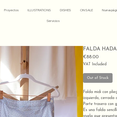
Proyectos
ILLUSTRATIONS
DISHES
ON SALE
Nueva pági
Servicios
FALDA HADA
Price
€88.00
VAT Included
Out of Stock
Falda midi con plie
izquierdo, cerrada 
Parte trasera con g
Es una falda sencil
viyela que present