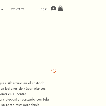
Log in
na
CONTACT
gues. Abertura en el costado
con botones de nácar blancos.
oma en el centro.
la y elegante realizada con tela
a un tacto muy agradable.