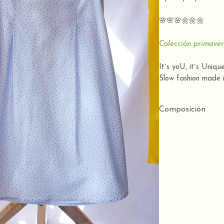
🌸🌸🌸🌼🌼🌼
Colección primave
It´s yoU, it´s Uniqu
Slow fashion made i
Composición
100% algodón orgá