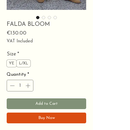
FALDA BLOOM
Price
€130.00
VAT Included
Size
*
YE
L/XL
Quantity
*
Add to Cart
Buy Now