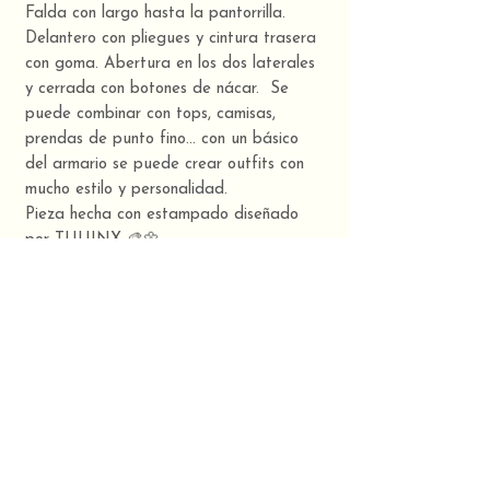
Falda con largo hasta la pantorrilla.
Delantero con pliegues y cintura trasera
con goma. Abertura en los dos laterales
y cerrada con botones de nácar. Se
puede combinar con tops, camisas,
prendas de punto fino… con un básico
del armario se puede crear outfits con
mucho estilo y personalidad.
Pieza hecha con estampado diseñado
por TUUINX 🎨🌼
Moda artesanal hecha en Galicia.
Composición
100% algodón orgánico
Estampado BLOOM
Este nuevo estampado está inspirado en
la naturaleza, en la pintura de Lawrence