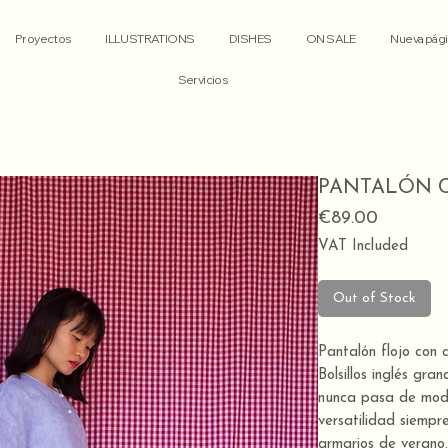
Proyectos
ILLUSTRATIONS
DISHES
ON SALE
Nueva pági
Servicios
PANTALÓN C
Price
€89.00
VAT Included
Out of Stock
Pantalón flojo con c
Bolsillos inglés gr
nunca pasa de mod
versatilidad siempr
armarios de verano.