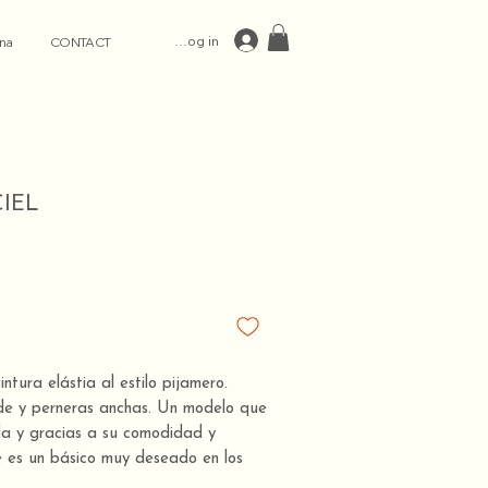
Log in
na
CONTACT
IEL
intura elástia al estilo pijamero.
ande y perneras anchas. Un modelo que
a y gracias a su comodidad y
e es un básico muy deseado en los