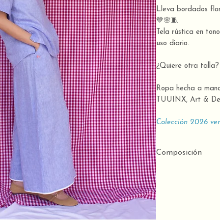
Lleva bordados flor
💙🌸🧵
Tela rústica en tono
uso diario.
¿Quiere otra talla
Ropa hecha a mano 
TUUINX, Art & Des
Colección 2026 ve
Composición
100% algodón