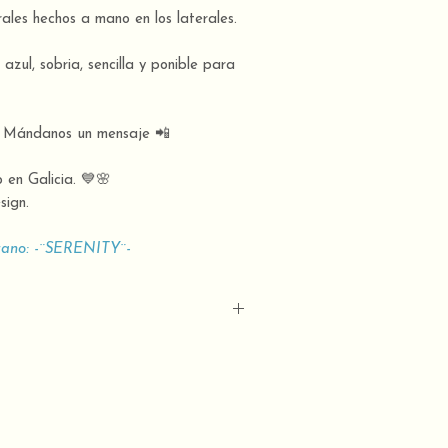
ales hechos a mano en los laterales.
 azul, sobria, sencilla y ponible para
? Mándanos un mensaje 📲
en Galicia. 💙🌸
ign.
rano: -¨SERENITY¨-