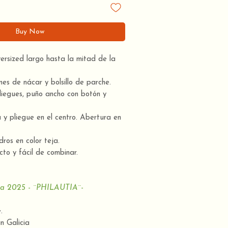
Buy Now
ersized largo hasta la mitad de la
es de nácar y bolsillo de parche.
iegues, puño ancho con botón y
y pliegue en el centro. Abertura en
os en color teja.
to y fácil de combinar.
ra 2025 - ¨PHILAUTIA¨-
e.
n Galicia