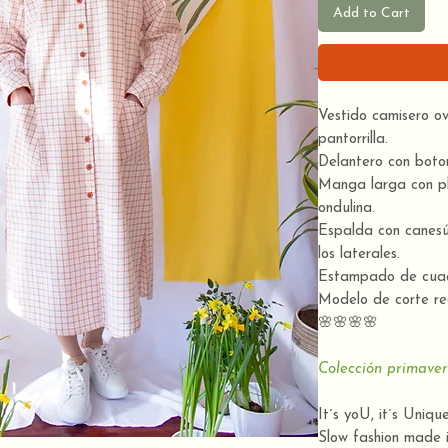
Add to Cart
Vestido camisero ov
pantorrilla.
Delantero con boton
Manga larga con pl
ondulina.
Espalda con canesú 
los laterales.
Estampado de cuadr
Modelo de corte rec
🌸🌸🌸🌸
Colección primave
It´s yoU, it´s Uniqu
Slow fashion made i