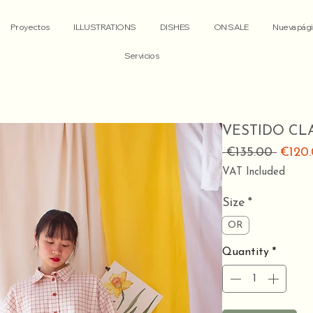
Proyectos
ILLUSTRATIONS
DISHES
ON SALE
Nueva pági
Servicios
VESTIDO CL
Regul
 €135.00 
€120
Price
VAT Included
Size
*
OR
Quantity
*