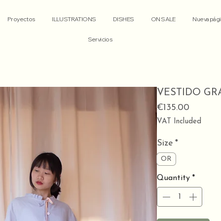
Proyectos
ILLUSTRATIONS
DISHES
ON SALE
Nueva pági
Servicios
VESTIDO GR
Price
€135.00
VAT Included
Size
*
OR
Quantity
*