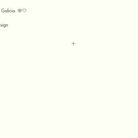
Galicia. 🌸🤍
sign
nsparente: 100% algodón