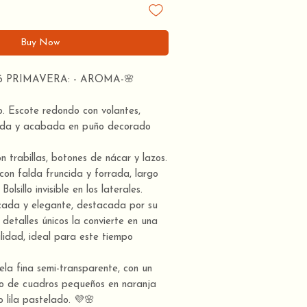
Buy Now
 PRIMAVERA: - AROMA-🌸
jo. Escote redondo con volantes,
cida y acabada en puño decorado
n trabillas, botones de nácar y lazos.
 con falda fruncida y forrada, largo
Bolsillo invisible en los laterales.
cada y elegante, destacada por su
 detalles únicos la convierte en una
lidad, ideal para este tiempo
la fina semi-transparente, con un
o de cuadros pequeños en naranja
o lila pastelado. 💜🌸