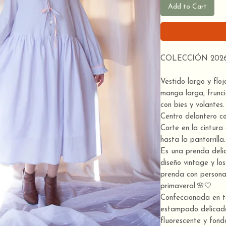
Add to Cart
COLECCIÓN 2026
Vestido largo y flo
manga larga, frun
con bies y volantes.
Centro delantero co
Corte en la cintura
hasta la pantorrilla. 
Es una prenda deli
diseño vintage y los
prenda con persona
primaveral.🌸🤍
Confeccionada en te
estampado delicad
fluorescente y fond