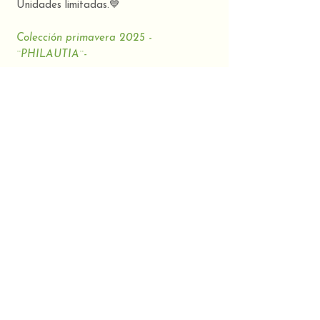
Unidades limitadas.💙
Colección primavera 2025 -
¨PHILAUTIA¨-
TUUINX, Art & Design.
Ropa hecha por costurera de Galicia.
Composición
100% algodón orgánico
CONTACT
TUUINX STUDIO:
Telephone
630 32 30 03
​Rúa Agro da Magdalena,
O Milladoiro, Ames. A
Email:
holatuuinx@gmail.com
Coruña.
Terms and Conditions
FOLLOW US:
Legal warning
Privacy Policy