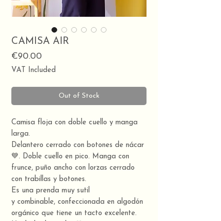
CAMISA AIR
Price
€90.00
VAT Included
Out of Stock
Camisa floja con doble cuello y manga
larga.
Delantero cerrado con botones de nácar
💙. Doble cuello en pico. Manga con
frunce, puño ancho con lorzas cerrado
con trabillas y botones.
Es una prenda muy sutil
y combinable, confeccionada en algodón
orgánico que tiene un tacto excelente.